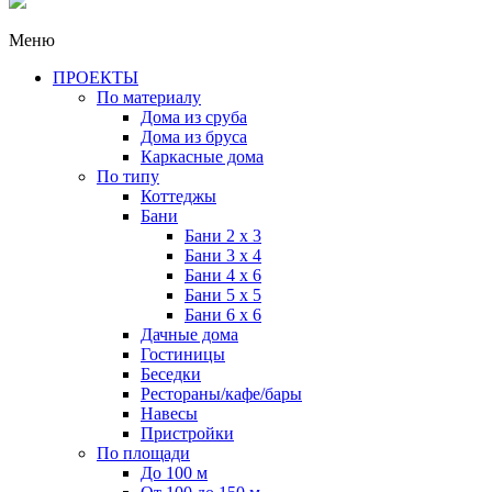
Меню
ПРОЕКТЫ
По материалу
Дома из сруба
Дома из бруса
Каркасные дома
По типу
Коттеджы
Бани
Бани 2 x 3
Бани 3 x 4
Бани 4 x 6
Бани 5 x 5
Бани 6 x 6
Дачные дома
Гостиницы
Беседки
Рестораны/кафе/бары
Навесы
Пристройки
По площади
До 100 м